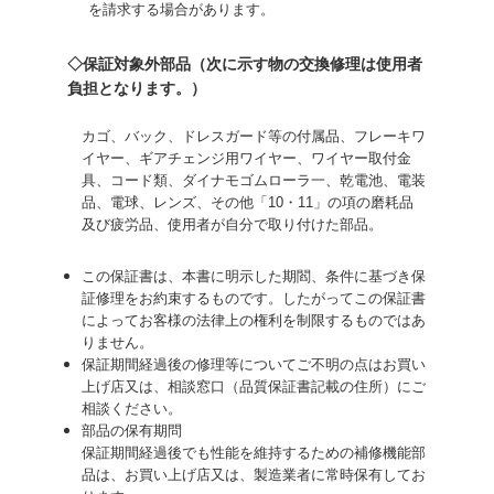
を請求する場合があります。
◇保証対象外部品（次に示す物の交換修理は使用者
負担となります。）
カゴ、バック、ドレスガード等の付属品、フレーキワ
イヤー、ギアチェンジ用ワイヤー、ワイヤー取付金
具、コード類、ダイナモゴムローラ一、乾電池、電装
品、電球、レンズ、その他「10・11」の項の磨耗品
及び疲労品、使用者が自分で取り付けた部品。
この保証書は、本書に明示した期閻、条件に基づき保
証修理をお約束するものです。したがってこの保証書
によってお客様の法律上の権利を制限するものではあ
りません。
保証期間経過後の修理等についてご不明の点はお買い
上げ店又は、相談窓口（品質保証書記載の住所）にご
相談ください。
部品の保有期問
保証期間経過後でも性能を維持するための補修機能部
品は、お買い上げ店又は、製造業者に常時保有してお