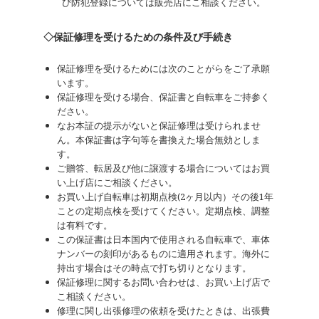
び防犯登録については販売店にこ相談ください。
◇保証修理を受けるための条件及び手続き
保証修理を受けるためには次のことがらをご了承願
います。
保証修理を受ける場合、保証書と自転車をご持参く
ださい。
なお本証の提示がないと保証修理は受けられませ
ん。本保証書は字句等を書換えた場合無効としま
す。
ご贈答、転居及び他に譲渡する場合についてはお買
い上げ店にご相談ください。
お買い上げ自転車は初期点検(2ヶ月以内）その後1年
ことの定期点検を受けてください。定期点検、調整
は有料です。
この保証書は日本国内で使用される自転車で、車体
ナンバーの刻印があるものに適用されます。海外に
持出す場合はその時点で打ち切りとなります。
保証修理に関するお問い合わせは、お買い上げ店で
こ相談ください。
修理に関し出張修理の依頼を受けたときは、出張費