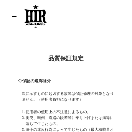
メニュ
ーとウ
ィジェ
HOW I ROLL
ット
品質保証規定
◇保証の適廊除外
次に示すものに起因する故障は保証修理の対象となり
ません。（使用者負担になります）
使用者の使用上の不注意によるもの。
衝突、転倒、道路の段差等に乗り上げまたは溝等に
落ちて生じたもの。
法令の違反行為によって生じたもの（最大積載量オ