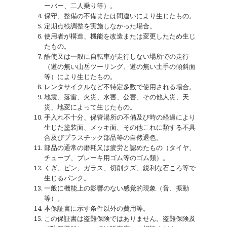
ーバー、二人乗り等）。
保守、整備の不備または間違いにより生じたもの。
定期点検調整を実施しなかった場合。
使用者が構造、機能を改造または変更したため生じ
たもの。
酷使又は一般に自転車が走行しない場所での走行
（道の無い山岳ツーリング、道の無い土手の傾斜面
等）により生じたもの。
レンタサイクルなど不特定多数で使用される場合。
地震、落雷、火災、水害、公害、その他人災、天
災、地変によって生じたもの。
手入れ不十分、保管湯所の不備及び時の経過により
生じた塗装面、メッキ面、その他これに類する不具
合及びプラスチック部品等の自然退色。
部品の通常の磨耗又は疲労と認めたもの（タイヤ、
チューブ、ブレーキ用ゴム等のゴム類）。
くぎ、ビン、ガラス、切削クズ、鋭利な石ころ等で
生じるパンク。
一般に機能上の影響のない感覚的現象（音、振動
等）。
本保証書に示す条件以外の費用等。
この保証書は盗難保険ではありません。盗難保険及